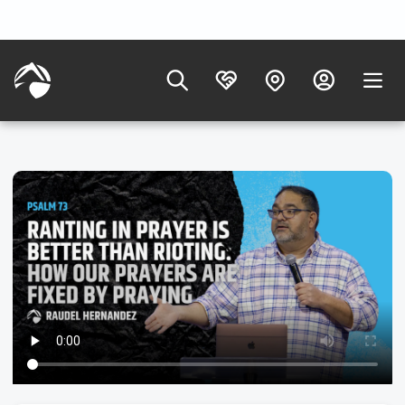
4/6/2025
Este sitio web almacena cookies en su
ordenador. Estas cookies se utilizan para
mejorar su experiencia en el sitio web y
proporcionarle una experiencia
personalizada al navegar por él. Para
obtener más información sobre las cookies
que utilizamos, consulte nuestra
Política de privacidad.
La compasión como centro de...
3/2/2025
¡Vale!