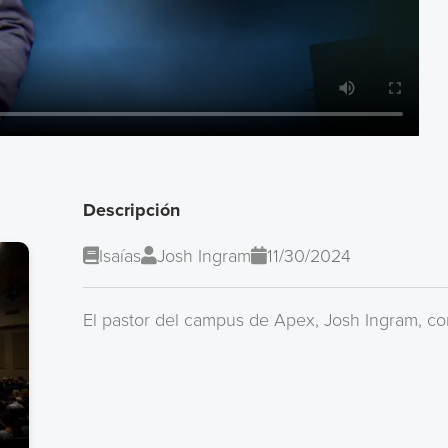
Descripción
Isaías
Josh Ingram
11/30/2024
El pastor del campus de Apex, Josh Ingram, co