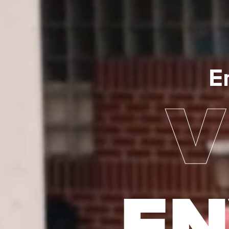
E
V
EN