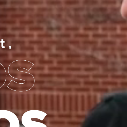
 ,
OS
OS
.