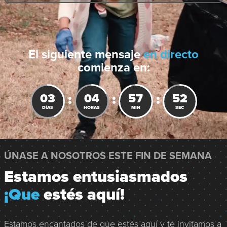
El siguiente mensaje
en directo
comienza en:
:
:
:
03
04
57
50
3
DÍAS
HORAS
MIN
SEC
d
a
y
ÚNASE A NOSOTROS ESTE FIN DE SEMANA
s
Estamos entusiasmados
,
¡Que
estés aquí!
4
h
o
Estamos encantados de que estés aquí y te invitamos a