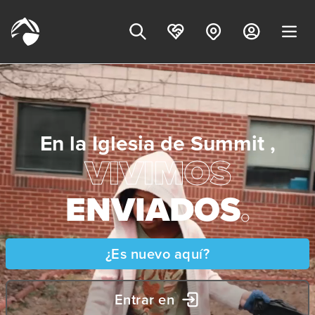
En la Iglesia de Summit ,
VIVIMOS
ENVIADOS
.
¿Es nuevo aquí?
Entrar en