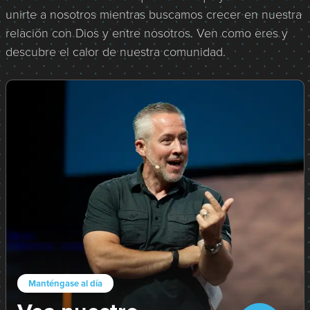
u
unirte a nosotros mientras buscamos crecer en nuestra
r
relación con Dios y entre nosotros. Ven como eres y
s
descubre el calor de nuestra comunidad.
,
5
7
m
i
n
u
t
e
s
,
a
n
Manténgase al día
d