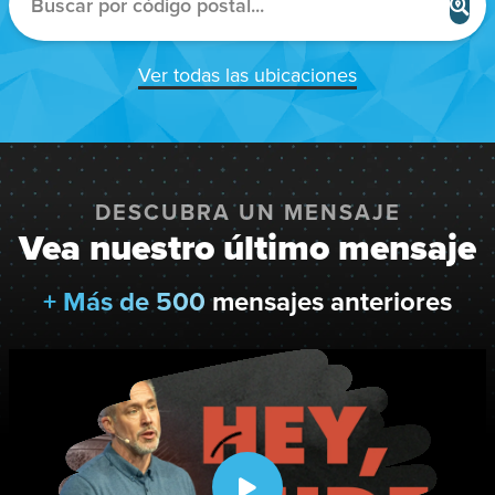
u
s
c
Ver todas las ubicaciones
a
r
u
n
DESCUBRA UN MENSAJE
c
Vea nuestro último mensaje
a
m
+ Más de 500
mensajes anteriores
p
u
s