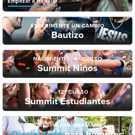
Empezar a trabajar
EXPERIMENTE UN CAMBIO
Bautizo
NACIMIENTO - 4º CURSO
Summit Niños
5º - 12º CURSO
Summit Estudiantes
PADRES. HIJOS. HERMANOS.
Discipulado
para hombres