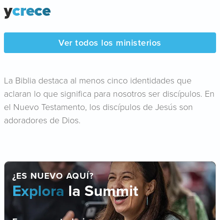
y
crece
Ver todos los ministerios
La Biblia destaca al menos cinco identidades que
aclaran lo que significa para nosotros ser discípulos. En
el Nuevo Testamento, los discípulos de Jesús son
adoradores de Dios.
¿ES NUEVO AQUÍ?
Explora
la Summit