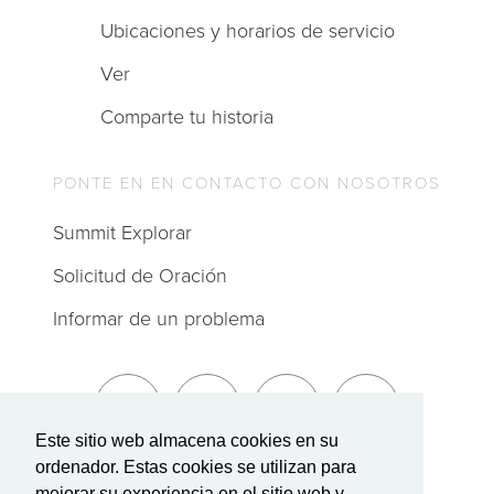
Ubicaciones y horarios de servicio
Ver
Comparte tu historia
PONTE EN EN CONTACTO CON NOSOTROS
Summit Explorar
Solicitud de Oración
Informar de un problema
Este sitio web almacena cookies en su
ordenador. Estas cookies se utilizan para
Suscríbete a The Summit
mejorar su experiencia en el sitio web y