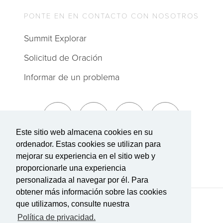
PONTE EN EN CONTACTO CON NOSOTROS
Summit Explorar
Solicitud de Oración
Informar de un problema
Este sitio web almacena cookies en su
ordenador. Estas cookies se utilizan para
Suscríbete a The Summit
mejorar su experiencia en el sitio web y
proporcionarle una experiencia
personalizada al navegar por él. Para
obtener más información sobre las cookies
que utilizamos, consulte nuestra
Términos de Servicio
|
Política de privacidad
Transparencia en la cobertura
Política de privacidad.