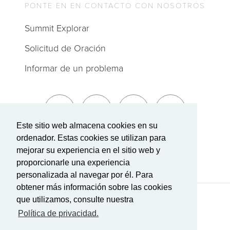
PONTE EN EN CONTACTO CON NOSOTROS
Summit Explorar
Solicitud de Oración
Informar de un problema
Este sitio web almacena cookies en su
ordenador. Estas cookies se utilizan para
Suscríbete a The Summit
mejorar su experiencia en el sitio web y
proporcionarle una experiencia
personalizada al navegar por él. Para
obtener más información sobre las cookies
que utilizamos, consulte nuestra
Términos de Servicio
|
Política de privacidad
Transparencia en la cobertura
Política de privacidad.