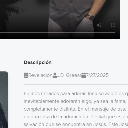
Descripción
Revelación
J.D. Greear
7/27/2025
Fuimos creados para adorar. Incluso aquellos q
inevitablemente adorarán algo, ya sea la fama, l
completamente distinta. En el mensaje de esta 
da una idea de la adoración celestial que está 
salvación que se encuentra en Jesús. Este Jesú