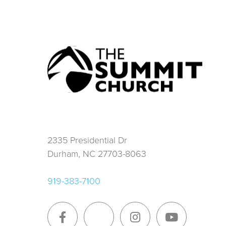
2335 Presidential Dr
Durham, NC 27703-8063
919-383-7100