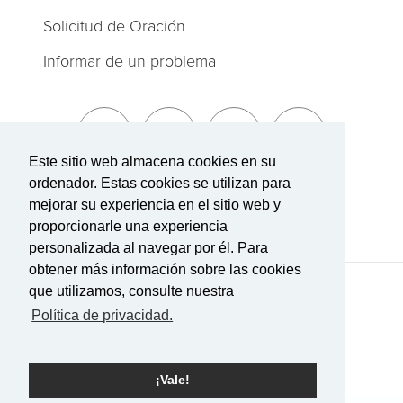
Solicitud de Oración
Informar de un problema
Este sitio web almacena cookies en su
ordenador. Estas cookies se utilizan para
Suscríbete a The Summit
mejorar su experiencia en el sitio web y
proporcionarle una experiencia
personalizada al navegar por él. Para
obtener más información sobre las cookies
que utilizamos, consulte nuestra
Términos de Servicio
|
Política de privacidad
Transparencia en la cobertura
Política de privacidad.
Con tecnología Rock.
¡Vale!