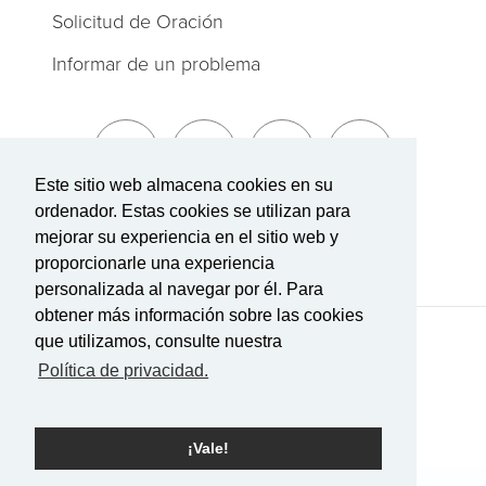
Solicitud de Oración
Informar de un problema
Este sitio web almacena cookies en su
ordenador. Estas cookies se utilizan para
Suscríbete a The Summit
mejorar su experiencia en el sitio web y
proporcionarle una experiencia
personalizada al navegar por él. Para
obtener más información sobre las cookies
que utilizamos, consulte nuestra
Términos de Servicio
|
Política de privacidad
Transparencia en la cobertura
Política de privacidad.
Con tecnología Rock.
¡Vale!