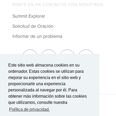
PONTE EN EN CONTACTO CON NOSOTROS
Summit Explorar
Solicitud de Oración
Informar de un problema
Este sitio web almacena cookies en su
ordenador. Estas cookies se utilizan para
Suscríbete a The Summit
mejorar su experiencia en el sitio web y
proporcionarle una experiencia
personalizada al navegar por él. Para
obtener más información sobre las cookies
que utilizamos, consulte nuestra
Términos de Servicio
|
Política de privacidad
Transparencia en la cobertura
Política de privacidad.