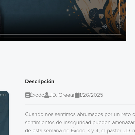
Descripción
Éxodo
J.D. Greear
1/26/2025
Cuando nos sentimos abrumados por un reto con
sentimientos de inseguridad pueden amenazar
de esta semana de Éxodo 3 y 4, el pastor J.D. 