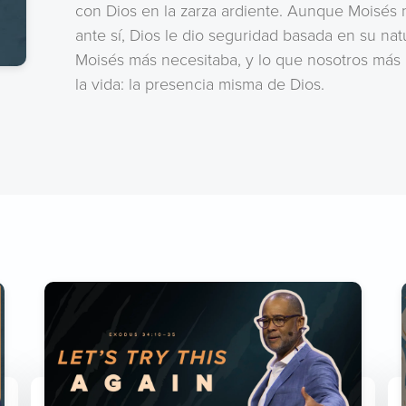
con Dios en la zarza ardiente. Aunque Moisés n
ante sí, Dios le dio seguridad basada en su nat
Moisés más necesitaba, y lo que nosotros más 
la vida: la presencia misma de Dios.