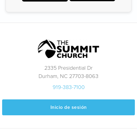
2335 Presidential Dr
Durham, NC 27703-8063
919-383-7100
Inicio de sesión