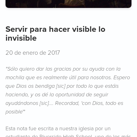
Servir para hacer visible lo
invisible
20 de enero de 2017
"Sólo quiero dar las gracias por su ayuda con la
mochila que es realmente útil para nosotros. Espero
que Dios os bendiga [sic] por todo lo que estáis
haciendo, y os dé la oportunidad de seguir
ayudándonos [sic].... Recordad, 'con Dios, todo es
posible
'"
Esta nota fue escrita a nuestra iglesia por un
estudiante de Riverside High School, uno de los más