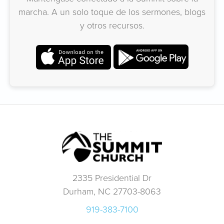
marcha. A un solo toque de los sermones, blogs
y otros recursos.
2335 Presidential Dr
Durham, NC 27703-8063
919-383-7100