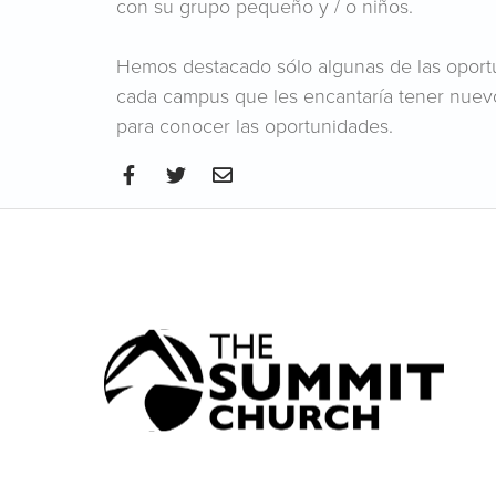
con su grupo pequeño y / o niños.
Hemos destacado sólo algunas de las opor
cada campus que les encantaría tener nuev
para conocer las oportunidades.