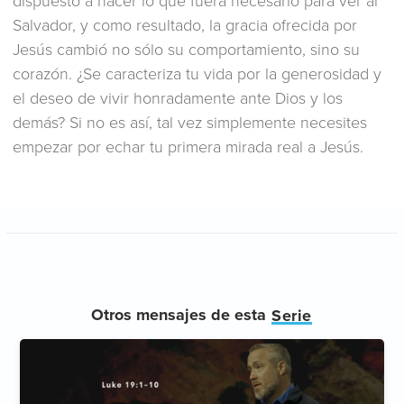
dispuesto a hacer lo que fuera necesario para ver al
Salvador, y como resultado, la gracia ofrecida por
Jesús cambió no sólo su comportamiento, sino su
corazón. ¿Se caracteriza tu vida por la generosidad y
el deseo de vivir honradamente ante Dios y los
demás? Si no es así, tal vez simplemente necesites
empezar por echar tu primera mirada real a Jesús.
Otros mensajes de esta
Serie