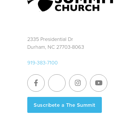
2335 Presidential Dr
Durham, NC 27703-8063
919-383-7100
Suscríbete a The Summit