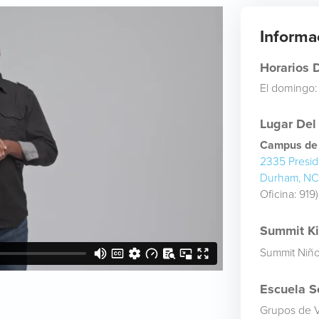
Informa
Horarios D
El domingo:
Lugar Del
Campus de 
2335 Preside
Durham, NC
Oficina:
919
Summit Kid
Summit Niñ
Escuela Se
Grupos de 